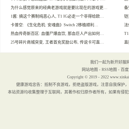
为什么感觉原来的经典老游戏就是要比现在的游戏更…
备
1酱: 搞这个赛制纯恶心人, T1 IG必走一个非得给欧…
铠
卡普空: 《生化危机: 安魂曲》Switch 2移植顺利…
法
热血传奇新百区: 血僵尸爆血饮, 那血巨人产出如何…
T
25号碎片商城突变, 王者首充奖励公布, 传说卡可直…
直
我们一起为新开好服
网站地图
-
RSS地图
-
百度
Copyright © 2019 - 2022 www.xinkai
健康游戏忠告：抵制不良游戏，拒绝盗版游戏，注意自我保护，
本站资源均收集整理于互联网，其著作权归原作者所有，如果有侵犯您权利的资