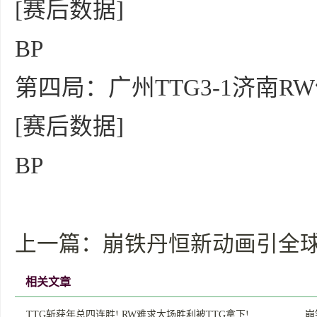
[赛后数据]
BP
第四局：广州TTG3-1济南R
[赛后数据]
BP
上一篇：
崩铁丹恒新动画引全球
相关文章
TTG斩获年总四连胜! RW难求大场胜利被TTG拿下!…
崩