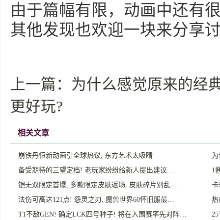
由于篇幅有限，动画中还有
其他发现也欢迎一块来分享
上一篇：
为什么感觉原来的经
更好玩?
相关文章
崩铁丹恒新动画引全球热议, 东方艺术太吸睛
为
备受期待的三望定档! 老玩家纷纷给新人提出建议:…
1
铠无双限定首爆, 多款限定皮肤返场, 皮肤碎片别乱…
卡
法伤可高达121点! 怨灵之刃, 魔兽世界60怀旧服最…
热
T1不敌GEN! 确定LCK四号种子! 将在入围赛率先对阵…
2