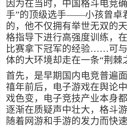
因为在当时，中国格斗电竞确
手”的顶级选手——小孩曾卓
的，他不仅拥有举世无双的
格指导下进行高强度训练，
比赛拿下冠军的经验……可
体的大环境却走在一条“荆棘
首先，是早期国内电竞普遍面
禧年前后，电子游戏在舆论
戏色变，电子竞技产业本身
逐渐在质疑声中壮大，格斗
随着网游和手游的发力而快