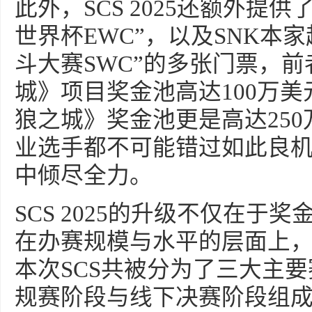
此外，SCS 2025还额外提
世界杯EWC”，以及SNK本家
斗大赛SWC”的多张门票，
城》项目奖金池高达100万
狼之城》奖金池更是高达25
业选手都不可能错过如此良
中倾尽全力。
SCS 2025的升级不仅在于
在办赛规模与水平的层面上，
本次SCS共被分为了三大主
规赛阶段与线下决赛阶段组