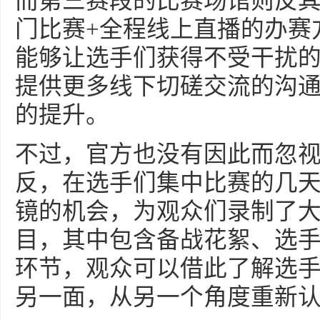
而第三赛段的比赛场馆则反
门比赛+全程线上直播的办赛
能够让选手们获得不受干扰
提供更多线下切磋交流的沟
的提升。
不过，官方也没有因此而忽
反，在选手们集中比赛的几
镜的机会，为观众们录制了
目，其中包含备战花絮、选
环节，观众可以借此了解选
另一面，从另一个角度重新