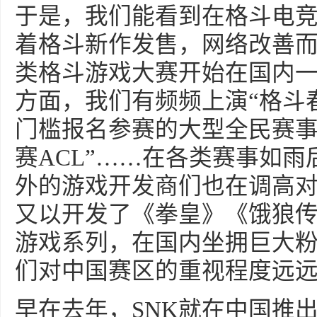
于是，我们能看到在格斗电
着格斗新作发售，网络改善
类格斗游戏大赛开始在国内
方面，我们有频频上演“格斗春
门槛报名参赛的大型全民赛事
赛ACL”……在各类赛事如
外的游戏开发商们也在调高
又以开发了《拳皇》《饿狼
游戏系列，在国内坐拥巨大粉
们对中国赛区的重视程度远
早在去年，SNK就在中国推出