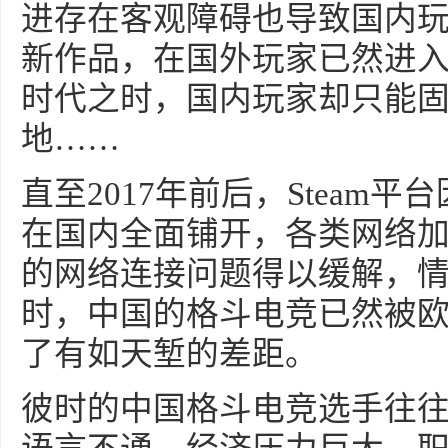
进存在客观障碍也导致国内
新作品，在国外玩家已然进
时代之时，国内玩家却只能
地……
直至2017年前后，Steam
在国内全面铺开，各类网络
的网络连接问题得以缓解，
时，中国的格斗电竞已然被
了有如天堑的差距。
彼时的中国格斗电竞选手往