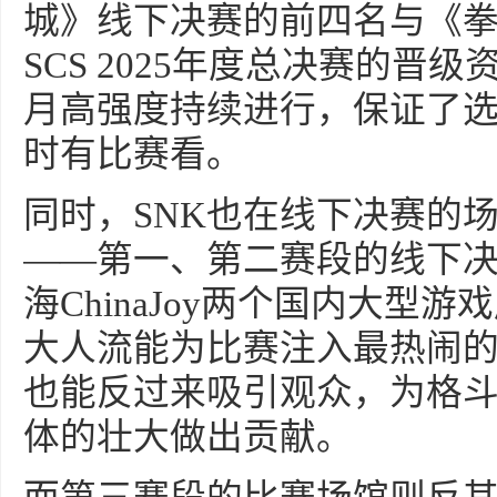
城》线下决赛的前四名与《拳
SCS 2025年度总决赛的晋
月高强度持续进行，保证了
时有比赛看。
同时，SNK也在线下决赛的
——第一、第二赛段的线下
海ChinaJoy两个国内大型
大人流能为比赛注入最热闹
也能反过来吸引观众，为格
体的壮大做出贡献。