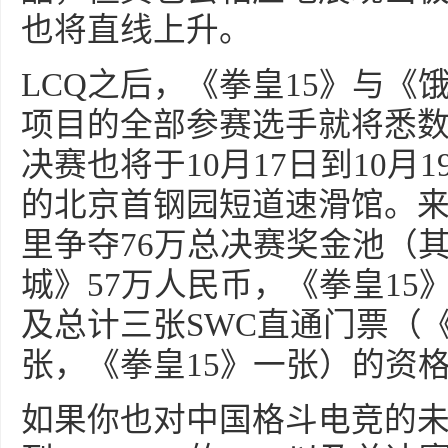
也将直线上升。
LCQ之后，《拳皇15》与《
项目的全部参赛选手就将悉数决出
决赛也将于10月17日到10月
的北京首钢园短道速滑馆。
里争夺76万总决赛奖金池（
城》57万人民币，《拳皇15
及总计三张SWC直通门票（
张，《拳皇15》一张）的资
如果你也对中国格斗电竞的