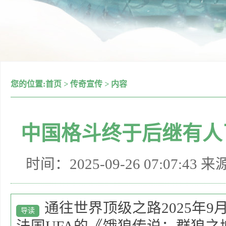
您的位置:
首页
>
传奇宣传
>
内容
中国格斗终于后继有人了
时间：2025-09-26 07:07:43 
通往世界顶级之路2025年9
导读