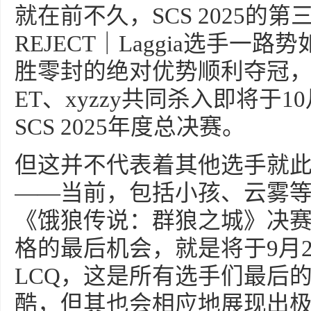
就在前不久，SCS 2025的
REJECT｜Laggia选手
胜零封的绝对优势顺利夺冠，携手mi
ET、xyzzy共同杀入即将于10
SCS 2025年度总决赛。
但这并不代表着其他选手就
——当前，包括小孩、云雾
《饿狼传说：群狼之城》决
格的最后机会，就是将于9月2
LCQ，这是所有选手们最后
酷，但其也会相应地展现出